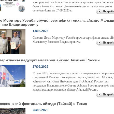
в творческом посёлке «Счастливцево» арт-кластера «Таврида» 
берегу Азовского моря. До окончания регистрации на портале
осталось 4 дня до 07.08.2025 г.
Подробн
ю Моритэру Уэсиба вручил сертификат сихана айкидо Малы
ению Владимировичу
13/06/2025
Сегодня Досю Моритэру Уэсиба вручил сертификат сихана ай
Малышеву Евгению Владимировичу.
Подробн
тер-классы ведущих мастеров айкидо Айкикай России
27/05/2025
31 мая 2025 года в одном из лучших и современных спортивн
сооружений Москвы - Академии спорта «Динамо» (г. Москва, 
«Динамо», ул. Юрия Никулина дом 3) Айкикай России при
поддержке Национального Совета Айкидо России проведёт мас
классы ведущих мастеров айкидо Айкикай России.
Подробн
Всеяпонский фестиваль айкидо (Тайкай) в Токио
26/05/2025