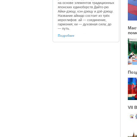
на основе элементов традиционных
японских единоборств Дайто-рю
Айки-дзюцу, кэн-дзюцу и дзё-дзюцу.
Название айкидо состоит из трёх
иероглифов: ай — соединение,
гармония; ки — духовная сила; до
Мас
— путь.
пом
Подробнее
Поз
VII