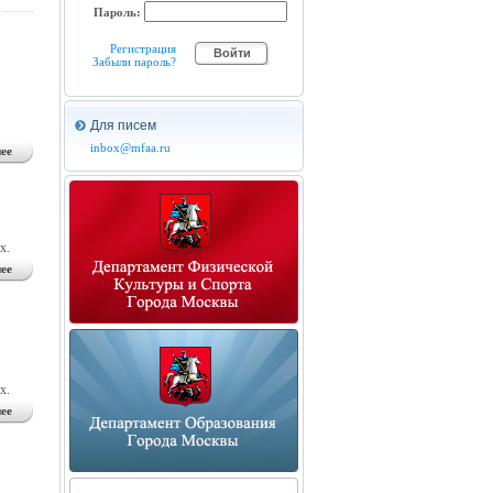
Пароль:
Регистрация
Забыли пароль?
Для писем
inbox@mfaa.ru
ее
х.
ее
х.
ее