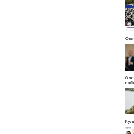
Фес
Оле
поб
Кул