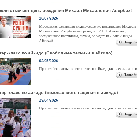
июля отмечает день рождения Михаил Михайлович Авербах!
16/07/2026
Московская федерация айкидо сердечно поздравляет Михаила
Михайловича Авербаха — президента АНО «Вакикай»,
заслуженного наставника, сихана, обладателя 7 дана Айкидо
Айкикай.
Подробн
тер-класс по айкидо (Свободные техники в айкидо)
02/05/2026
Прошел бесплатный мастер-класс по айкидо для всех желающи
Подробн
тер-класс по айкидо (Безопасность падения в айкидо)
29/04/2026
Прошел бесплатный мастер-класс по айкидо для всех желающи
Подробн