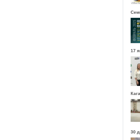
Сем
17 
Каг
30 