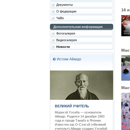
Документы
16 
О федерации
ЧаВо
Дополнительная информация
Фотогалерея
Видеогалерея
Новости
Мас
Истоки Айкидо
Мас
ВЕЛИКИЙ УЧИТЕЛЬ
Морихэй Уэсиба — основатель
Айкидо. Родился 14 декабря 1883
года в городе Танабэ в Японии.
Известен как О-Сэнсэй («Великий
учитель»).Айкидо создано Уэсибой