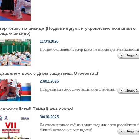
тер-класс по айкидо (Поднятие духа и укрепление сознания с
ощью айкидо)
11/04/2026
Прошел бесплатный мастер-класс по айкидо для всех желающи
Подробн
дравляем всех с Днем защитника Отечества!
23/02/2026
Поздравляем всех с Днем защитника Отечества!
Подробн
 Всероссийский Тайкай уже скоро!
30/10/2025
До старта главного события этого года для всего российского 
айкикай осталось меньше недели!
Подробн