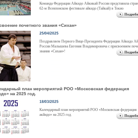
Команда Федерации Айкидо Айкикай России представила стран
62-м Всеяпонском фестивале айкидо (Тайкай) в Токио
Подробн
своение почетного звания «Сихан»
25/04/2025
Поздравляем Первого Вице-Президента Федерации Айкидо А
России Малышева Евгения Владимировича с присвоением поч
звания «Сихан»!
Подробн
ендарный план мероприятий РОО «Московская федерация
до» на 2025 год.
18/03/2025
Календарный план мероприятий РОО «Московская федерация
акйидо» на 2025 год.
Подробн