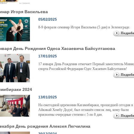
инар Игоря Васильева
05/02/2025
8-9 февраля семинар Игоря Васильева (5 дан) в Зеленограде.
Подробн
января День Рождения Одеса Хасаевича Байсултанова
17/01/2025
17 января День Рождения отмечает Первый заместитель Мини
спорта Российской Федерации Одес Хасаевич Байсултанов!
Подробн
амибираки 2024
13/01/2025
На ежегодной церемонии Кагамибираки, прошедшей сегодня в
Айкикай Хомбу Додзё, был оглашён список лиц, кому были
присвоены очередные степени с 5 по 8 дан.
Подробн
декабря День рождения Алексея Легчилина