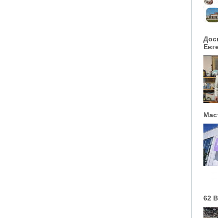
Дос
Евг
Мас
62 