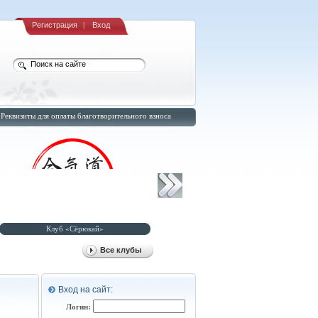
Регистрация
|
Вход
Реквизиты для оплаты благотворительного взноса
Клуб «Рюсуйкан-додзё»
Клуб «Оосинкан-додзё»
Все клубы
Вход на сайт:
Логин: