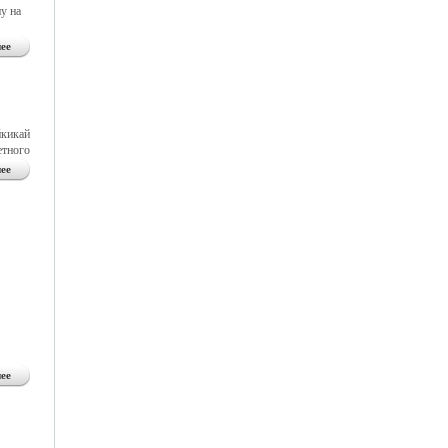
у на
ее
йкикай
етного
ее
ее