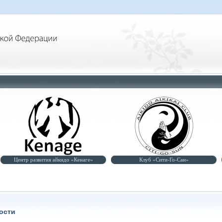
Клуб «Сити-Го-Сан»
Клуб «Сёрюкай»
ости