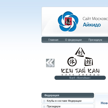
Главная
О федерации
Президиум
Клуб «Кентайкан»
Центр развития айкидо «Кенаге»
Федерация
Клубы в составе Федерации
Нов
Президиум