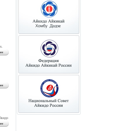
х.
ее
ее
айкидо
ее