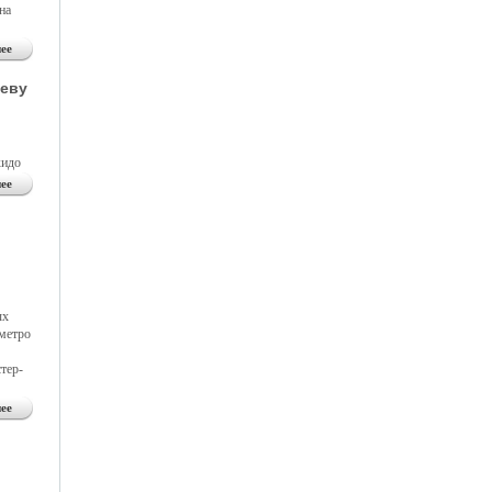
на
ее
шеву
кидо
ее
ых
метро
тер-
ее