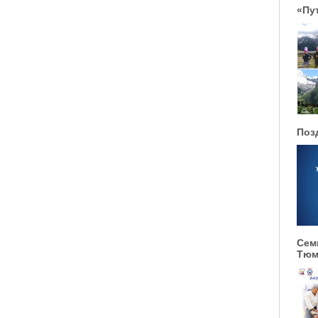
«Пу
Поз
Сем
Тюм