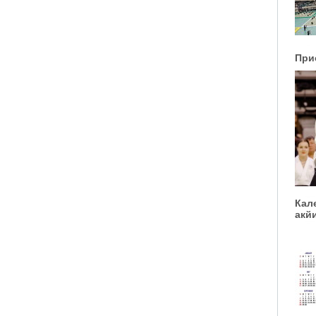
При
Кал
акйи