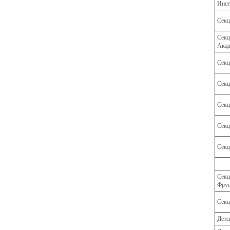
Инст
Секц
Секц
Акад
Секц
Секц
Секц
Секц
Секц
Секц
Фрун
Секц
Детс