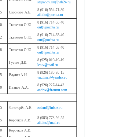
stepanov.am@vtb24.ru
8 (916) 554-71-89
5
Скориков А.Б.
aikido@pochta.ru
8 (916) 714-63-40
0
Ткаченко О.Ю.
out@pochta.ru
8 (916) 714-63-40
2
Ткаченко О.Ю.
out@pochta.ru
8 (916) 714-63-40
8
Ткаченко О.Ю.
out@pochta.ru
8 (925) 019-19-19
Густов Д.В.
leniv@mail.ru
8 (926) 185-95-15
5
Ваулин А.Н.
vaulinan@yandex.ru
8 (926) 227-14-43
0
Иванов А.А.
andriv@fromru.com
5
Золотарёв А.В.
zoland@inbox.ru
8 (903) 773-56-55
5
Коротков А.В.
aikilex@mail.ru
0
Коротков А.В.