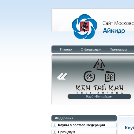
Главная
О федерации
Президиум
уб «Малышев-додзё»
Клуб «Кентайкан»
Центр 
Федерация
Клубы в составе Федерации
Клу
Президиум