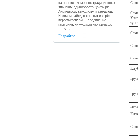
Секц
на основе элементов традиционных
японских единоборств Дайто-рю
Айки-дзюцу, кэн-дзюцу и дзё-дзюцу.
Секц
Название айкидо состоит из трёх
Унив
иероглифов: ай — соединение,
тури
гармония; ки — духовная сила; до
— путь.
Секц
Подробнее
Секц
Секц
Клуб
Груп
Груп
Груп
Клу
Секц