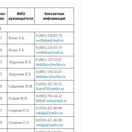
Кол-
ФИО
Контактная
во
руководителя
информация
)
8 (985) 220-83-79
5
Качан А.Б.
ooshinkan@mail.ru
8 (985) 220-83-79
0
Качан А.Б.
ooshinkan@mail.ru
8 (985) 119-32-67
5
Абдуллаев В.Х.
abdullaev@tochka.ru
8 (985) 119-32-67
5
Абдуллаев В.Х.
abdullaev@tochka.ru
8 (916) 325-56-51
8
Сайдалиев М.Ж.
KatsuO@yandex.ru
8 (905) 793-34-22
0
Оськин М.В.
Mihail.oskin@mail.ru
8 (910) 421-00-08
5
Сатарова О.А
satolga@yandex.ru
8 (910) 421-00-08
0
Сатарова О.А
satolga@yandex.ru