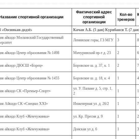
Фактический адрес
Кол-во
Название спортивной организации
спортивной
тренеров
организации
 «Оосинкан-додзё»
Качан А.Б. (5 дан) Курибаяси Т. (7 дан
ия айкидо Московский Государственный
Ленинские горы, ГЗ МГУ
3
8
ерситет
ия айкидо Центр образования № 1498
Мичуринский пр-т д. 23
2
6
ция айкидо ДЮСШ «Борец»
Боровское ш. д. 37, к. 1
2
7
ия айкидо Центр образования № 1455
Боровское ш. д. 18, к. 4
1
4
ул. У. Пальме д. 5, стр. 1,
ия айкидо СК «Премьер-Спорт»
1
1
2
ия Айкидо СК «Спецназ XXI»
Инженерная ул. д. 26/2
1
7
ия айкидо Клуб «Жемчужинка»
ул. Кр. Пресня д. 9
1
2
ия айкидо Клуб «Жемчужинка»
Донская ул д. 6
1
3