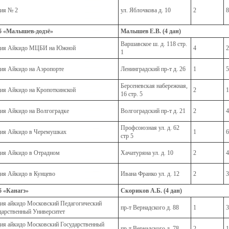
ия № 2
ул. Яблочкова д. 10
2
8
б «Малышев-додзё»
Малышев Е.В. (4 дан)
Варшавское ш. д. 118 стр.
ция Айкидо МЦБИ на Южной
4
2
1
ия Айкидо на Аэропорте
Ленинградский пр-т д. 26
1
5
Берсеневская набережная,
ия Айкидо на Кропоткинской
2
1
16 стр. 5
ия Айкидо на Волгоградке
Волгоградский пр-т д. 21
2
4
Профсоюзная ул. д. 62
ия Айкидо в Черемушках
1
6
стр 5
ия Айкидо в Отрадном
Хачатуряна ул. д. 10
2
4
ия Айкидо в Кунцево
Ивана Франко ул. д. 12
2
3
 «Канагэ»
Скориков А.Б. (4 дан)
ия айкидо Московский Педагогический
пр-т Вернадского д. 88
1
3
дарственный Университет
ия айкидо Московский Государственный
пр-т Вернадского д. 78
2
1