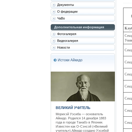
Документы
О федерации
ЧаВо
Дополнительная информация
Клуб
Фотогалерея
Секц
Унив
Видеогалерея
Новости
Секц
Истоки Айкидо
Сек
Секц
Секц
Секц
ВЕЛИКИЙ УЧИТЕЛЬ
Секц
Морихэй Уэсиба — основатель
Айкидо. Родился 14 декабря 1883
года в городе Танабэ в Японии.
Секц
Известен как О-Сэнсэй («Великий
учитель»).Айкидо создано Уэсибой