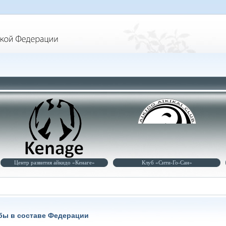
развития айкидо «Кенаге»
Клуб «Сити-Го-Сан»
бы в составе Федерации