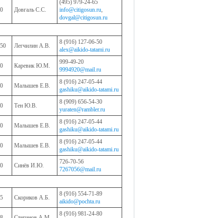
(495) 979-24-65
0
Довгаль С.С.
info@citigosun.ru
,
dovgal@citigosun.ru
8 (916) 127-06-50
50
Легчилин А.В.
alex@aikido-tatami.ru
999-49-20
0
Каревик Ю.М.
9994920@mail.ru
8 (916) 247-05-44
0
Малышев Е.В.
gashiku@aikido-tatami.ru
8 (909) 656-54-30
0
Тен Ю.В.
yuraten@rambler.ru
8 (916) 247-05-44
0
Малышев Е.В.
gashiku@aikido-tatami.ru
8 (916) 247-05-44
0
Малышев Е.В.
gashiku@aikido-tatami.ru
726-70-56
0
Синёв И.Ю.
7267056@mail.ru
8 (916) 554-71-89
5
Скориков А.Б.
aikido@pochta.ru
8 (916) 981-24-80
8
Степанов А.М.