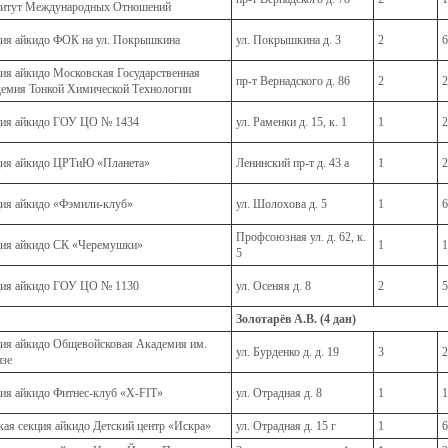
итут Международных Отношений
ия айкидо ФОК на ул. Покрышкина
ул. Покрышкина д. 3
2
6
ия айкидо Московская Государственная
пр-т Вернадского д. 86
2
2
емия Тонкой Химической Технологии
ия айкидо ГОУ ЦО № 1434
ул. Раменки д. 15, к. 1
1
2
ия айкидо ЦРТиЮ «Планета»
Ленинский пр-т д. 43 а
1
2
ия айкидо «Фэмили-клуб»
ул. Шолохова д. 5
1
6
Профсоюзная ул. д. 62, к.
ия айкидо СК «Черемушки»
1
1
5
ия айкидо ГОУ ЦО № 1130
ул. Осеняя д. 8
2
5
Золотарёв А.В. (4 дан)
ия айкидо Общевойсковая Академия им.
ул. Бурденко д. д. 19
3
2
зе
ия айкидо Фитнес-клуб «X-FIT»
ул. Отрадная д. 8
1
1
кая секция айкидо Детский центр «Искра»
ул. Отрадная д. 15 г
1
6