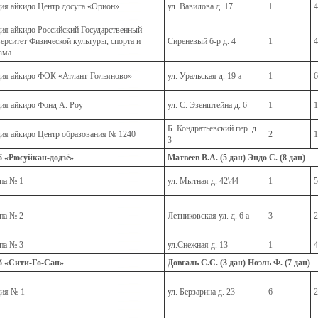
ия айкидо Центр досуга «Орион»
ул. Вавилова д. 17
1
4
ия айкидо Российский Государственный
ерситет Физической культуры, спорта и
Сиреневый б-р д. 4
1
4
зма
ия айкидо ФОК «Атлант-Гольяново»
ул. Уральская д. 19 а
1
6
ия айкидо Фонд А. Роу
ул. С. Эзенштейна д. 6
1
1
Б. Кондратьевский пер. д.
ия айкидо Центр образования № 1240
2
1
3
 «Рюсуйкан-додзё»
Матвеев В.А. (5 дан) Эндо С. (8 дан)
па № 1
ул. Мытная д. 42\44
1
5
па № 2
Летниковская ул. д. 6 а
3
2
па № 3
ул.Снежная д. 13
1
4
б «Сити-Го-Сан»
Довгаль С.С. (3 дан) Ноэль Ф. (7 дан)
ия № 1
ул. Берзарина д. 23
6
2