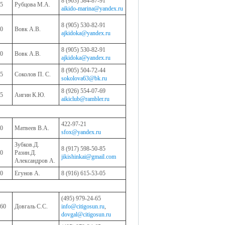
8 (903) 584-87-91
5
Рубцова М.А.
aikido-marina@yandex.ru
8 (905) 530-82-91
0
Вовк А.В.
ajkidoka@yandex.ru
8 (905) 530-82-91
0
Вовк А.В.
ajkidoka@yandex.ru
8 (905) 504-72-44
5
Соколов П. С.
sokolova63@bk.ru
8 (926) 554-07-69
5
Аигин К.Ю.
aikiclub@rambler.ru
422-97-21
0
Матвеев В.А.
sfox@yandex.ru
Зубков.Д.
8 (917) 598-50-85
0
Разин.Д.
jikishinkai@gmail.com
Александров А.
0
Егунов А.
8 (916) 615-53-05
(495) 979-24-65
60
Довгаль С.С.
info@citigosun.ru
,
dovgal@citigosun.ru