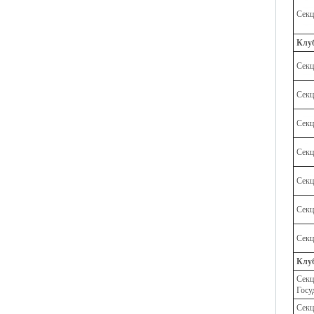
Секц
Клу
Сек
Секц
Секц
Секц
Секц
Секц
Секц
Клуб
Секц
Госу
Секц