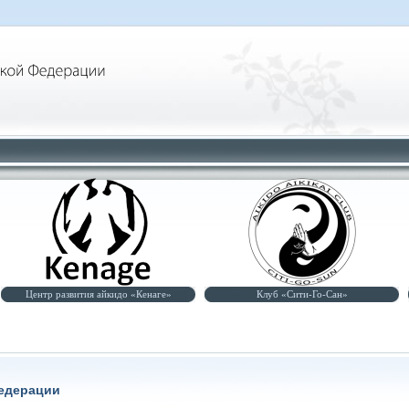
Центр развития айкидо «Кенаге»
Клуб «Сити-Го-Сан»
едерации