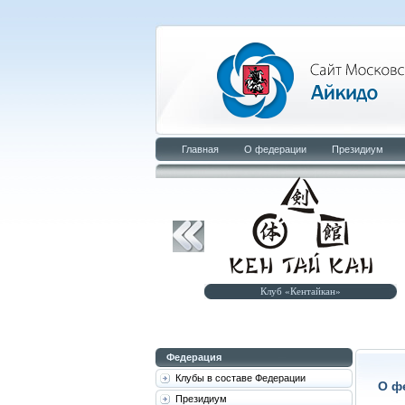
Главная
О федерации
Президиум
Клуб «Малышев-додзё»
Клуб «Кентайкан»
Федерация
Клубы в составе Федерации
О ф
Президиум