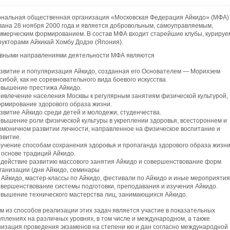
ональная общественная организация «Московская Федерация Айкидо» (МФА)
вана 28 ноября 2000 года и является добровольным, самоуправляемым,
ммерческим формированием. В состав МФА входит старейшие клубы, куриру
рукторами Айкикай Хомбу Додзе (Япония).
вными направлениями деятельности МФА являются
звитие и популяризация Айкидо, созданная его Основателем — Морихэем
сибой, как не соревновательного вида боевого искусства.
вышение престижа Айкидо.
ивлечение населения Москвы к регулярным занятиям физической культурой,
рмирование здорового образа жизни.
звитие Айкидо среди детей и молодежи, студенчества.
вышение роли физической культуры в укреплении здоровья, всестороннем и
рмоничном развитии личности, направленное на физическое воспитание и
звитие.
учение способам сохранения здоровья и пропаганда здорового образа жизн
 основе традиций Айкидо.
действие развитию массового занятия Айкидо и совершенствование форм
ганизации (дни Айкидо, семинары
 Айкидо, мастер-классы по Айкидо, фестивали по Айкидо и иные мероприятия
вершенствование системы подготовки, преподавания и изучения Айкидо.
вышение технического мастерства лиц, занимающихся Айкидо.
м из способов реализации этих задач является участие в показательных
уплениях на различных уровнях, в том числе и международном, а также
низация проведения экзаменов на степени кю и дан согласно международной