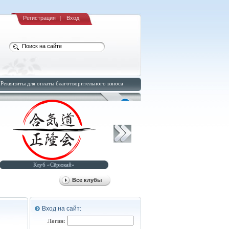
Регистрация
|
Вход
Реквизиты для оплаты благотворительного взноса
Клуб «Сёрюкай»
Клуб «Рюсуйкан-додзё»
Все клубы
Вход на сайт:
Логин: