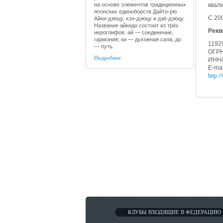
на основе элементов традиционных
квал
японских единоборств Дайто-рю
С 20
Айки-дзюцу, кэн-дзюцу и дзё-дзюцу.
Название айкидо состоит из трёх
Рекв
иероглифов: ай — соединение,
гармония; ки — духовная сила; до
11929
— путь.
ОГРН
Подробнее
ИНН/
E-ma
http:
КЛУБЫ ВХОДЯЩИЕ В ФЕДЕРАЦИЮ