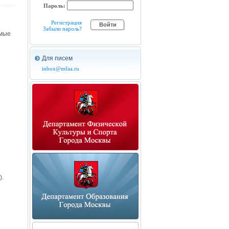
Пароль:
Регистрация
Забыли пароль?
емые
Для писем
inbox@mfaa.ru
и
).