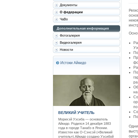
Документы
Реги
О федерации
осно
ЧаВо
неко
инст
Дополнительная информация
Осно
Фотогалерея
Видеогалерея
Ра
Уэ
Новости
По
Пр
фо
Истоки Айкидо
Ра
По
га
ра
Об
на
Со
ор
по
Со
ВЕЛИКИЙ УЧИТЕЛЬ
По
Морихэй Уэсиба — основатель
Айкидо. Родился 14 декабря 1883
Одни
года в городе Танабэ в Японии.
выст
Известен как О-Сэнсэй («Великий
орга
учитель»).Айкидо создано Уэсибой