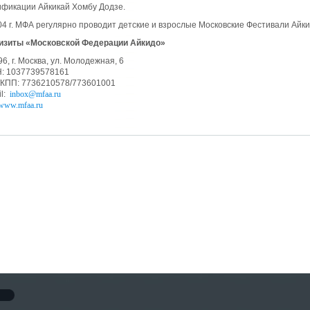
ификации Айкикай Хомбу Додзе.
04 г. МФА регулярно проводит детские и взрослые Московские Фестивали Айки
изиты «Московской Федерации Айкидо»
6, г. Москва, ул. Молодежная, 6
: 1037739578161
КПП: 7736210578/773601001
il:
inbox@mfaa.ru
//www.mfaa.ru