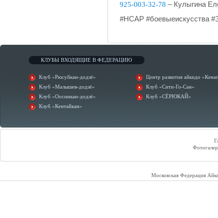
925-003-32-78
– Кулыгина Ел
#НСАР #боевыеискусства #
КЛУБЫ ВХОДЯЩИЕ В ФЕДЕРАЦИЮ
Клуб «Рюсуйкан-додзё»
Центр развития айкидо «Кена
Клуб «Малышев-додзё»
Клуб «Сити-Го-Сан»
Клуб «Оосинкан-додзё»
Клуб «СЁРЮКАЙ»
Клуб «Кентайкан»
Г
Фотогалер
Московская Федерация Айк