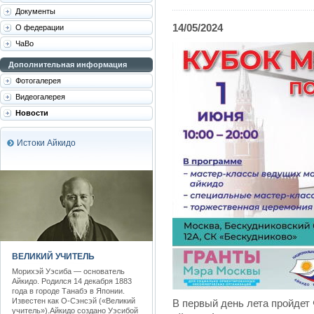
Документы
14/05/2024
О федерации
ЧаВо
Дополнительная информация
Фотогалерея
Видеогалерея
Новости
Истоки Айкидо
ВЕЛИКИЙ УЧИТЕЛЬ
Морихэй Уэсиба — основатель
Айкидо. Родился 14 декабря 1883
года в городе Танабэ в Японии.
Известен как О-Сэнсэй («Великий
В первый день лета пройдет
учитель»).Айкидо создано Уэсибой