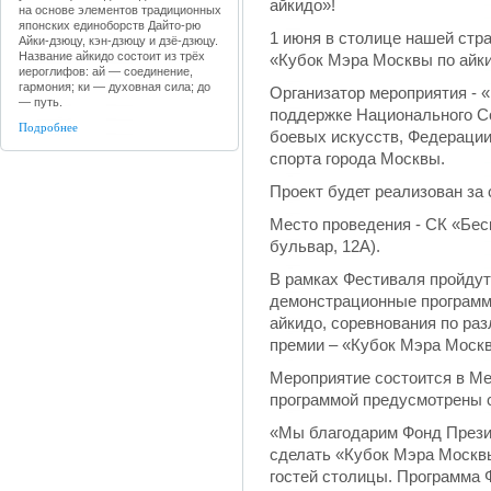
айкидо»!
на основе элементов традиционных
японских единоборств Дайто-рю
1 июня в столице нашей стр
Айки-дзюцу, кэн-дзюцу и дзё-дзюцу.
Название айкидо состоит из трёх
«Кубок Мэра Москвы по айки
иероглифов: ай — соединение,
гармония; ки — духовная сила; до
Организатор мероприятия - 
— путь.
поддержке Национального Со
Подробнее
боевых искусств, Федерации
спорта города Москвы.
Проект будет реализован за
Место проведения - СК «Бес
бульвар, 12А).
В рамках Фестиваля пройдут
демонстрационные программ
айкидо, соревнования по ра
премии – «Кубок Мэра Моск
Мероприятие состоится в М
программой предусмотрены 
«Мы благодарим Фонд Презид
сделать «Кубок Мэра Москв
гостей столицы. Программа 