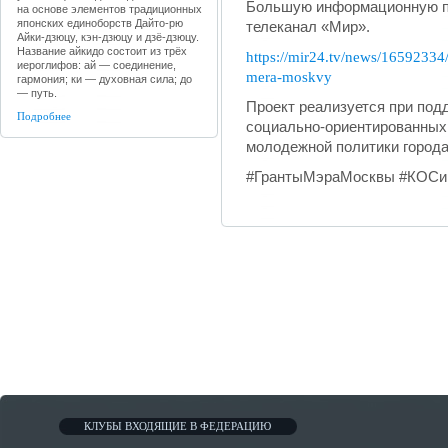
Большую информационную п
на основе элементов традиционных
японских единоборств Дайто-рю
телеканал «Мир».
Айки-дзюцу, кэн-дзюцу и дзё-дзюцу.
Название айкидо состоит из трёх
https://mir24.tv/news/16592334
иероглифов: ай — соединение,
mera-moskvy
гармония; ки — духовная сила; до
— путь.
Проект реализуется при под
Подробнее
социально-ориентированных
молодежной политики город
#ГрантыМэраМосквы #КОСи
КЛУБЫ ВХОДЯЩИЕ В ФЕДЕРАЦИЮ