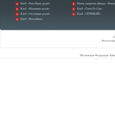
Клуб «Рюсуйкан-додзё»
Центр развития айкидо «Кена
Клуб «Малышев-додзё»
Клуб «Сити-Го-Сан»
Клуб «Оосинкан-додзё»
Клуб «СЁРЮКАЙ»
Клуб «Кентайкан»
Г
Фотогалер
Московская Федерация Айк