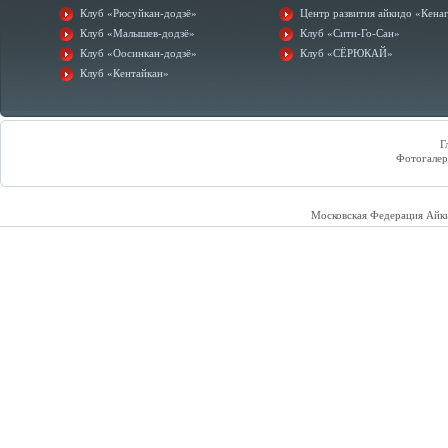
Клуб «Рюсуйкан-додзё»
Центр развития айкидо «Кена
Клуб «Малышев-додзё»
Клуб «Сити-Го-Сан»
Клуб «Оосинкан-додзё»
Клуб «СЁРЮКАЙ»
Клуб «Кентайкан»
Г
Фотогалер
Московская Федерация Айк