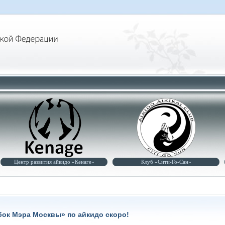
Центр развития айкидо «Кенаге»
Клуб «Сити-Го-Сан»
бок Мэра Москвы» по айкидо скоро!