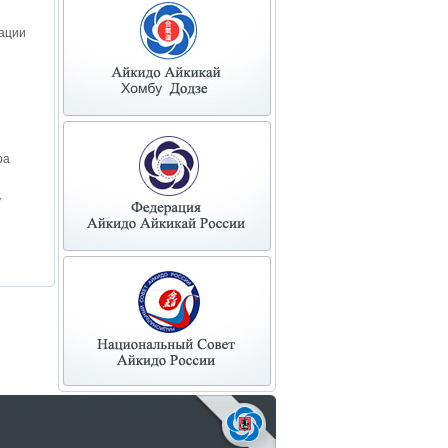
рации
ра
у