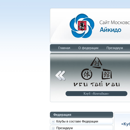
Главная
О федерации
Президиум
Клуб «Малышев-додзё»
Клуб «Кентайкан»
Федерация
Клубы в составе Федерации
«Ку
Президиум