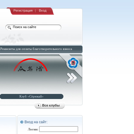
Регистрация
|
Вход
Реквизиты для оплаты благотворительного взноса
Клуб «Сёрюкай»
Клуб «Рюсуйкан-додзё»
Все клубы
Вход на сайт:
Логин: