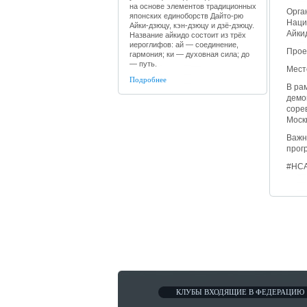
на основе элементов традиционных
Орга
японских единоборств Дайто-рю
Наци
Айки-дзюцу, кэн-дзюцу и дзё-дзюцу.
Айки
Название айкидо состоит из трёх
иероглифов: ай — соединение,
Прое
гармония; ки — духовная сила; до
— путь.
Мест
Подробнее
В ра
демо
соре
Моск
Важн
прог
#НСА
КЛУБЫ ВХОДЯЩИЕ В ФЕДЕРАЦИЮ