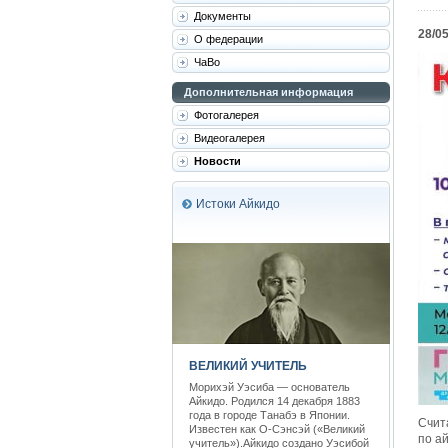
Документы
28/0
О федерации
ЧаВо
Дополнительная информация
Фотогалерея
Видеогалерея
Новости
Истоки Айкидо
ВЕЛИКИЙ УЧИТЕЛЬ
Морихэй Уэсиба — основатель
Айкидо. Родился 14 декабря 1883
года в городе Танабэ в Японии.
Счит
Известен как О-Сэнсэй («Великий
по ай
учитель»).Айкидо создано Уэсибой