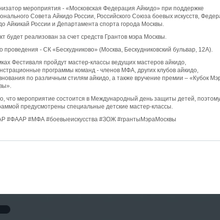
низатор мероприятия - «Московская Федерация Айкидо» при поддержке
онального Совета Айкидо России, Российского Союза боевых искусств, Феде
до Айкикай России и Департамента спорта города Москвы.
кт будет реализован за счет средств Грантов мэра Москвы.
о проведения - СК «Бескудниково» (Москва, Бескудниковский бульвар, 12А).
мках Фестиваля пройдут мастер-классы ведущих мастеров айкидо,
нстрационные программы команд - членов МФА, других клубов айкидо,
внования по различным стилям айкидо, а также вручение премии – «Кубок Мэ
вы».
о, что мероприятие состоится в Международный день защиты детей, поэтом
раммой предусмотрены специальные детские мастер-классы.
Р #ФААР #МФА #боевыеискусства #ЗОЖ #грантыМэраМосквы